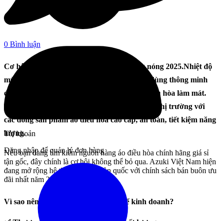
0 Bình luận
Cơ hội vàng cho nhà phân phối mùa nắng nóng 2025.
Nhiệt độ
mùa hè tăng cao kỷ lục cùng xu hướng tiêu dùng thông minh
đã thúc đẩy mạnh mẽ nhu cầu sử dụng áo điều hòa làm mát.
Trong đó, Azuki – thương hiệu đang dẫn đầu thị trường với
các dòng sản phẩm áo điều hòa cao cấp, an toàn, tiết kiệm năng
lượng.
Tài khoản
Đăng nhập để quản lý đơn hàng
Nếu bạn đang tìm kiếm nguồn hàng áo điều hòa chính hãng giá sỉ
tận gốc, đây chính là cơ hội không thể bỏ qua. Azuki Việt Nam hiện
đang mở rộng hệ thống đại lý toàn quốc với chính sách bán buôn ưu
đãi nhất năm 2025.
Vì sao nên chọn áo điều hòa Azuki để kinh doanh?