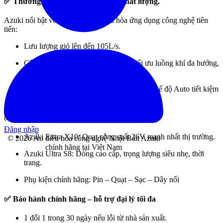
✅ Thương hiệu uy tín – sản phẩm chất lượng.
Azuki nổi bật với các dòng áo điều hòa ứng dụng công nghệ tiên
tiến:
Lưu lượng gió lên đến 105L/s.
Công nghệ trục quay 360 độ giúp Tối ưu luồng khí đa hướng,
làm mát đồng đều.
Pin High Power Core: Dung lượng cao, chế độ Auto tiết kiệm
điện, độ bền vượt trội.
✅ Đa dạng sản phẩm – dễ dàng chốt đơn
Đăng nhập
Azuki Extra X10: Quạt công suất 26V mạnh nhất thị trường.
© 2026 Áo điều hòa công nghệ Nhật Bản Azuki
chính hãng tại Việt Nam
Azuki Ultra S8: Dòng cao cấp, trọng lượng siêu nhẹ, thời
trang.
Phụ kiện chính hãng: Pin – Quạt – Sạc – Dây nối
✅ Bảo hành chính hãng – hỗ trợ đại lý tối đa
1 đổi 1 trong 30 ngày nếu lỗi từ nhà sản xuất.