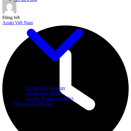
Đăng bởi
Azuki Việt Nam
Áo điều hòa ngắn tay
Áo điều hòa dài tay
Áo rời ( Không phụ kiện)
Phụ kiện áo điều hòa