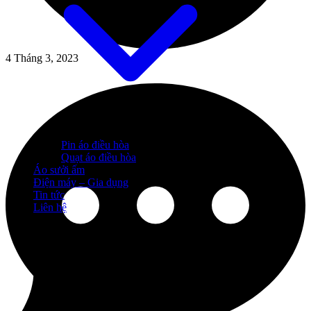
4 Tháng 3, 2023
Pin áo điều hòa
Quạt áo điều hòa
Áo sưởi ấm
Điện máy – Gia dụng
Tin tức
Liên hệ