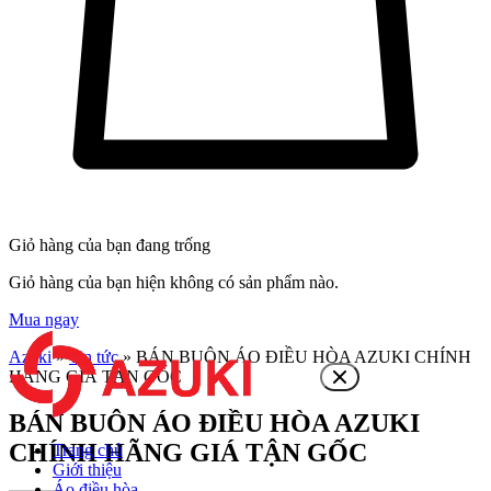
Giỏ hàng của bạn đang trống
Giỏ hàng của bạn hiện không có sản phẩm nào.
Mua ngay
Azuki
»
Tin tức
»
BÁN BUÔN ÁO ĐIỀU HÒA AZUKI CHÍNH
HÃNG GIÁ TẬN GỐC
BÁN BUÔN ÁO ĐIỀU HÒA AZUKI
CHÍNH HÃNG GIÁ TẬN GỐC
Trang chủ
Giới thiệu
Áo điều hòa