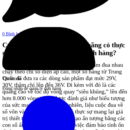
0 Bình luận
Cuộc đua điện áp 2025: Các hãng có thực
sự lắng nghe nhu cầu của khách hàng?
Hiện nay, trên thị trường, nhiều sản phẩm đua nhau
chạy theo chỉ số điện áp cao, một số hãng từ Trung
Quốc đã đưa ra các dòng sản phẩm đạt mức 29V,
Tài khoản
30V, thậm chí lên đến 36V. Đi kèm với đó là các
Đăng nhập để quản lý đơn hàng
quảng cáo về tốc độ vòng quay “siêu khủng,” lên đến
hơn 8.000 vòng/phút, được đánh giá như biểu tượng
của sức mạnh làm mát. Tuy nhiên, liệu cuộc đua về
số vôn và số vòng/phút này có thực sự mang lại giá
trị thiết thực? Hay chỉ là cách tạo ấn tượng bằng các
con số ấn tượng nhưng bỏ qua việc đảm bảo tính ổn