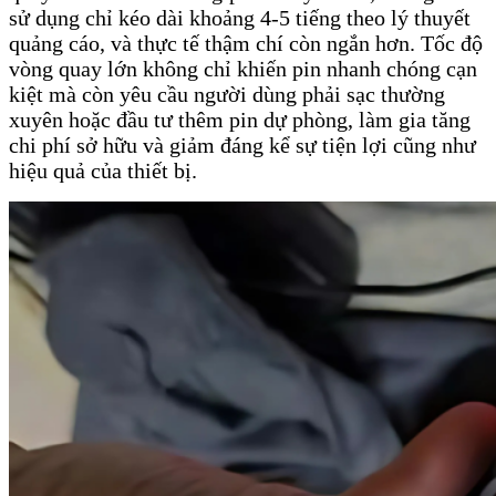
sử dụng chỉ kéo dài khoảng 4-5 tiếng theo lý thuyết
quảng cáo, và thực tế thậm chí còn ngắn hơn. Tốc độ
vòng quay lớn không chỉ khiến pin nhanh chóng cạn
kiệt mà còn yêu cầu người dùng phải sạc thường
xuyên hoặc đầu tư thêm pin dự phòng, làm gia tăng
chi phí sở hữu và giảm đáng kể sự tiện lợi cũng như
hiệu quả của thiết bị.