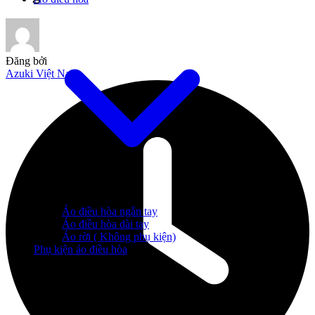
Đăng bởi
Azuki Việt Nam
Áo điều hòa ngắn tay
Áo điều hòa dài tay
Áo rời ( Không phụ kiện)
Phụ kiện áo điều hòa