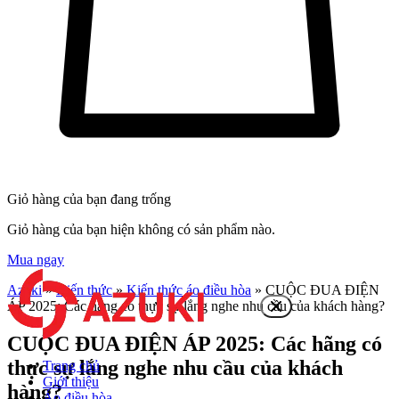
Giỏ hàng của bạn đang trống
Giỏ hàng của bạn hiện không có sản phẩm nào.
Mua ngay
Azuki
»
Kiến thức
»
Kiến thức áo điều hòa
»
CUỘC ĐUA ĐIỆN
ÁP 2025: Các hãng có thực sự lắng nghe nhu cầu của khách hàng?
CUỘC ĐUA ĐIỆN ÁP 2025: Các hãng có
thực sự lắng nghe nhu cầu của khách
Trang chủ
Giới thiệu
hàng?
Áo điều hòa