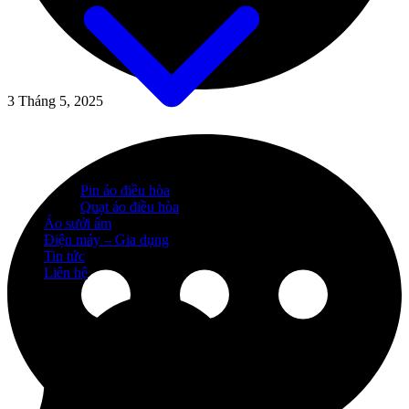
3 Tháng 5, 2025
Pin áo điều hòa
Quạt áo điều hòa
Áo sưởi ấm
Điện máy – Gia dụng
Tin tức
Liên hệ