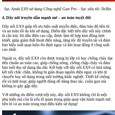
Sạc Azuki EX9 sử dụng Công nghệ Gan Pro – Sạc siêu tốc 5h/lần
4. Dây nối truyền dẫn mạnh mẽ – an toàn tuyệt đối
Dây nối EX9 giúp tối ưu hiệu suất truyền điện, đảm bảo độ bền bỉ
và an toàn tối đa khi sử dụng. Điểm đặc biệt trên dây nối này chính
là cấu trúc lõi dẫn điện cao cấp, được làm từ hợp kim đồng tinh
khiết, giúp giảm thất thoát điện năng, tăng tốc độ truyền tải và đảm
bảo hiệu suất quạt luôn ổn định ngay cả khi hoạt động ở công suất
cao nhất.
Ngoài ra, dây nối EX9 còn được trang bị lớp vỏ bọc chống cháy đạt
tiêu chuẩn an toàn cao, giúp chống nóng, chống chập cháy và đảm
bảo tuổi thọ sử dụng lâu dài. Kết hợp với dây nối EX9 có khả năng
kết nối chắc chắn, không bị gián đoạn nguồn điện ngay cả khi di
chuyển hay sử dụng trong môi trường khắc nghiệt. Thiết kế chống
rối và linh hoạt, giúp người dùng dễ dàng thao tác, cuộn gọn mà
không lo gãy gập dây.
Với những ưu điểm vượt trội này, dây nối EX9 không chỉ là một
phụ kiện mà còn là yếu tố quan trọng giúp quạt vận hành mạnh mẽ,
bền bỉ và an toàn trong mọi điều kiện sử dụng!