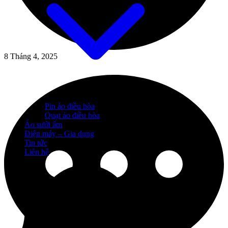
8 Tháng 4, 2025
Pin áo điều hòa
Quạt áo điều hòa
Áo sưởi ấm
Điện máy – Gia dụng
Tin tức
Liên hệ