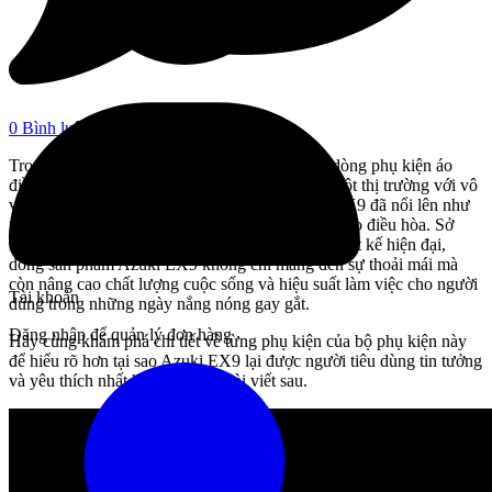
0 Bình luận
Trong bối cảnh hiện nay, sự phát triển của các dòng phụ kiện áo
điều hòa đang ngày càng đa dạng. Đứng giữa một thị trường với vô
vàn sản phẩm khác nhau, đắt rẻ đều có. Azuki EX9 đã nổi lên như
một lựa chọn dẫn đầu trong phân khúc phụ kiện áo điều hòa. Sở
hữu công nghệ tiên tiến, hiệu suất vượt trội và thiết kế hiện đại,
dòng sản phẩm Azuki EX9 không chỉ mang đến sự thoải mái mà
còn nâng cao chất lượng cuộc sống và hiệu suất làm việc cho người
Tài khoản
dùng trong những ngày nắng nóng gay gắt.
Đăng nhập để quản lý đơn hàng
Hãy cùng khám phá chi tiết về từng phụ kiện của bộ phụ kiện này
để hiểu rõ hơn tại sao Azuki EX9 lại được người tiêu dùng tin tưởng
và yêu thích nhất hiện nay qua bài viết sau.