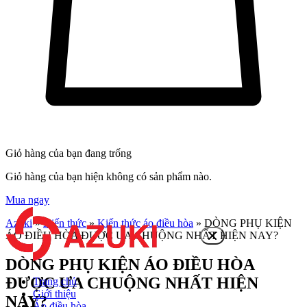
Giỏ hàng của bạn đang trống
Giỏ hàng của bạn hiện không có sản phẩm nào.
Mua ngay
Azuki
»
Kiến thức
»
Kiến thức áo điều hòa
»
DÒNG PHỤ KIỆN
ÁO ĐIỀU HÒA ĐƯỢC ƯA CHUỘNG NHẤT HIỆN NAY?
DÒNG PHỤ KIỆN ÁO ĐIỀU HÒA
ĐƯỢC ƯA CHUỘNG NHẤT HIỆN
Trang chủ
Giới thiệu
NAY?
Áo điều hòa