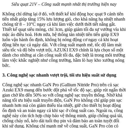
Siêu quạt 21V – Công suất mạnh nhất thị trường hiện nay
Không chỉ dừng lại ở đó, với thiết kế khí động học quạt 9 cánh tiên
tiến nhất giúp tăng 15% lưu lượng gió, cho khả năng hạ nhiệt nhanh
chóng từ 8 – 10°C ngay cả khi làm việc dưới thời tiết nắng gắt.
Thiết kế quạt siêu mỏng, chỉ 3cm, giúp giảm tối đa sự vướng víu khi
mặc áo điều hoà. Hơn nữa, hệ thống tản nhiệt tiên tiến giúp EX9
luôn vận hành ổn định, không bị nóng động cơ ngay cả khi hoạt
động liên tục cả ngày dài. Với công suất mạnh mẽ, tốc độ làm mát
siêu tốc và độ bền vượt trội, AZUKI EX9 chính là lựa chọn số một
dành cho những ai cần công suất tối đa, đặc biệt là trong môi trường
làm việc khắc nghiệt như công trường, hầm lò hay kho xưởng nóng
bức.
3. Công nghệ sạc nhanh vượt trội, tối ưu hiệu suất sử dụng
Công nghệ sạc nhanh GaN Pro (Gallium Nitride Pro) trên củ sạc
Azuki EX9 mang đến bước đột phá về tốc độ sạc, giúp rút ngắn thời
gian chờ lên đến 50% so với công nghệ sạc truyền thống. Nhờ khả
năng tối ưu hiệu suất truyền điện, GaN Pro không chỉ giúp pin sạc
nhanh hơn mà còn giảm thiểu tỏa nhiệt, giữ cho thiết bị hoạt động
ổn định và an toàn ngay cả khi sạc ở công suất cao. Ngoài ra, công
nghệ này còn tích hợp chip bảo vệ thông minh, giúp chống quá tải,
chống cháy nổ, kéo dài tuổi thọ pin và đảm bảo an toàn tuyệt đối
khi sử dụng. Không chỉ mạnh mẽ về công suất, GaN Pro còn có