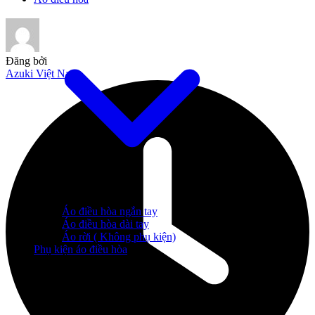
Đăng bởi
Azuki Việt Nam
Áo điều hòa ngắn tay
Áo điều hòa dài tay
Áo rời ( Không phụ kiện)
Phụ kiện áo điều hòa