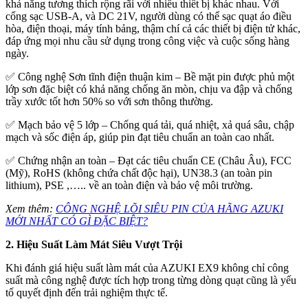
khả năng tương thích rộng rãi với nhiều thiết bị khác nhau. Với
cổng sạc USB-A, và DC 21V, người dùng có thể sạc quạt áo điều
hòa, điện thoại, máy tính bảng, thậm chí cả các thiết bị điện tử khác,
đáp ứng mọi nhu cầu sử dụng trong công việc và cuộc sống hàng
ngày.
✅
Công nghệ Sơn tĩnh điện thuận kim – Bề mặt pin được phủ một
lớp sơn đặc biệt có khả năng chống ăn mòn, chịu va đập và chống
trầy xước tốt hơn 50% so với sơn thông thường.
✅
Mạch bảo vệ 5 lớp – Chống quá tải, quá nhiệt, xả quá sâu, chập
mạch và sốc điện áp, giúp pin đạt tiêu chuẩn an toàn cao nhất.
✅
Chứng nhận an toàn – Đạt các tiêu chuẩn CE (Châu Âu), FCC
(Mỹ), RoHS (không chứa chất độc hại), UN38.3 (an toàn pin
lithium), PSE ,….. về an toàn điện và bảo vệ môi trường.
Xem thêm:
CÔNG NGHỆ LÕI SIÊU PIN CỦA HÃNG AZUKI
MỚI NHẤT CÓ GÌ ĐẶC BIỆT?
2. Hiệu Suất Làm Mát Siêu Vượt Trội
Khi đánh giá hiệu suất làm mát của AZUKI EX9 không chỉ công
suất mà công nghệ được tích hợp trong từng dòng quạt cũng là yếu
tố quyết định đến trải nghiệm thực tế.